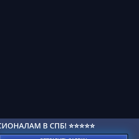
СИОНАЛАМ В СПБ! ⭐⭐⭐⭐⭐